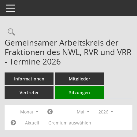
Toggle navigation
Rechercheauswahl
Gemeinsamer Arbeitskreis der
Fraktionen des NWL, RVR und VRR
- Termine 2026
Informationen
Mitglieder
Vertreter
Sitzungen
Monat
Mai
2026
Aktuell
Gremium auswählen