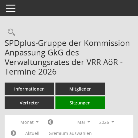
Toggle navigation
Rechercheauswahl
SPDplus-Gruppe der Kommission
Anpassung GkG des
Verwaltungsrates der VRR AöR -
Termine 2026
Informationen
Mitglieder
Vertreter
Sitzungen
Monat
Mai
2026
Aktuell
Gremium auswählen