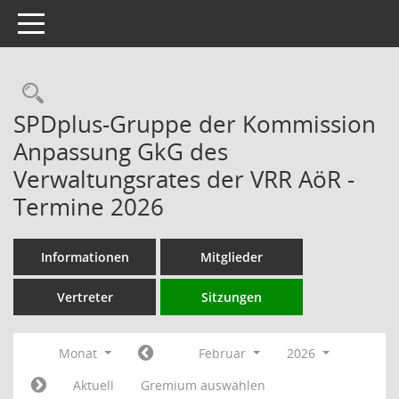
Toggle navigation
Rechercheauswahl
SPDplus-Gruppe der Kommission
Anpassung GkG des
Verwaltungsrates der VRR AöR -
Termine 2026
Informationen
Mitglieder
Vertreter
Sitzungen
Monat
Februar
2026
Aktuell
Gremium auswählen