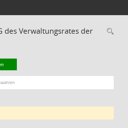
des Verwaltungsrates der
Rec
en
swählen