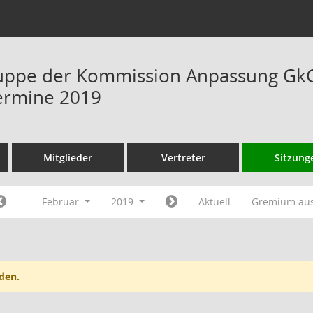
uppe der Kommission Anpassung GkG 
ermine 2019
Mitglieder
Vertreter
Sitzung
Februar
2019
Aktuell
Gremium au
den.