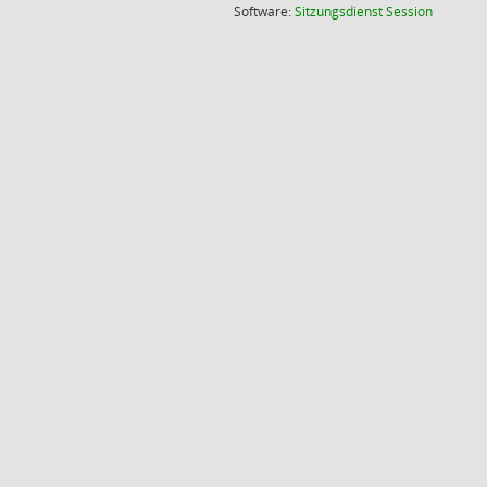
(Wird in
Software:
Sitzungsdienst
Session