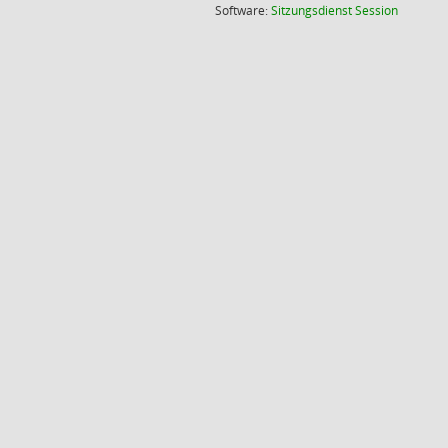
(Wird in
Software:
Sitzungsdienst
Session