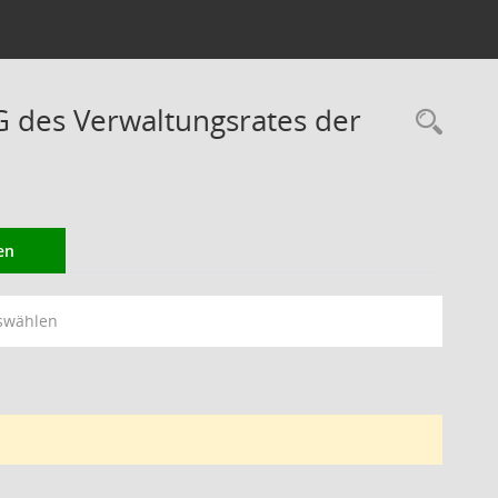
des Verwaltungsrates der
Rec
en
swählen