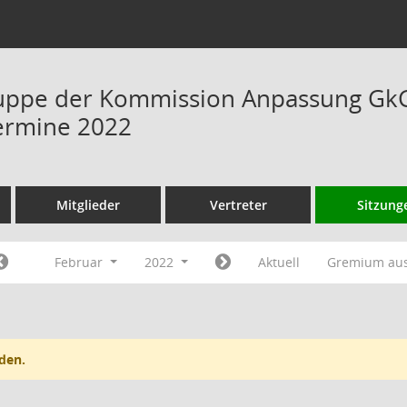
uppe der Kommission Anpassung GkG 
ermine 2022
Mitglieder
Vertreter
Sitzung
Februar
2022
Aktuell
Gremium au
den.