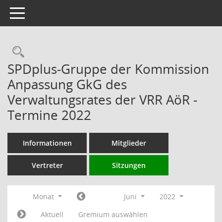
Toggle navigation
Rechercheauswahl
SPDplus-Gruppe der Kommission
Anpassung GkG des
Verwaltungsrates der VRR AöR -
Termine 2022
Informationen
Mitglieder
Vertreter
Sitzungen
Monat
Juni
2022
Aktuell
Gremium auswählen