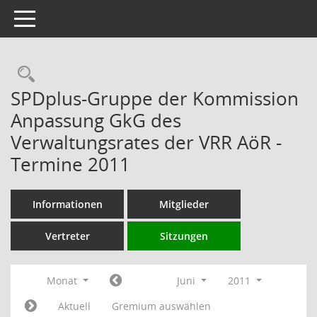
Toggle navigation
Rechercheauswahl
SPDplus-Gruppe der Kommission
Anpassung GkG des
Verwaltungsrates der VRR AöR -
Termine 2011
Informationen
Mitglieder
Vertreter
Sitzungen
Monat
Juni
2011
Aktuell
Gremium auswählen