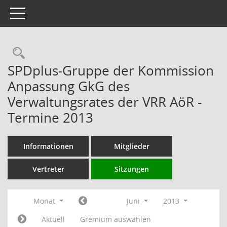
Toggle navigation
Rechercheauswahl
SPDplus-Gruppe der Kommission
Anpassung GkG des
Verwaltungsrates der VRR AöR -
Termine 2013
Informationen
Mitglieder
Vertreter
Sitzungen
Monat
Juni
2013
Aktuell
Gremium auswählen