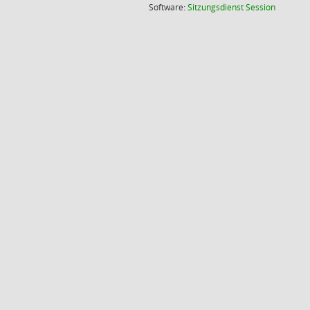
(Wird in
Software:
Sitzungsdienst
Session