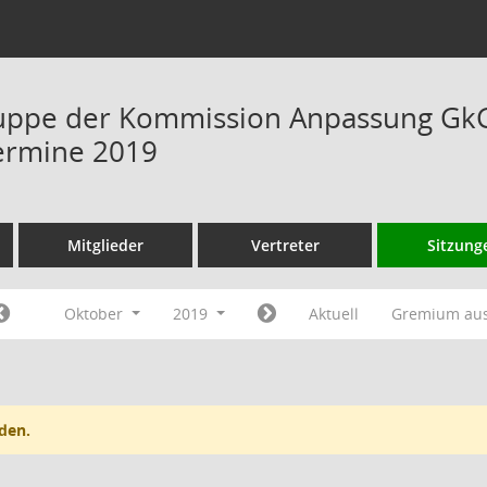
uppe der Kommission Anpassung GkG 
ermine 2019
Mitglieder
Vertreter
Sitzung
Oktober
2019
Aktuell
Gremium au
den.