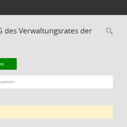
des Verwaltungsrates der
Rec
en
swählen