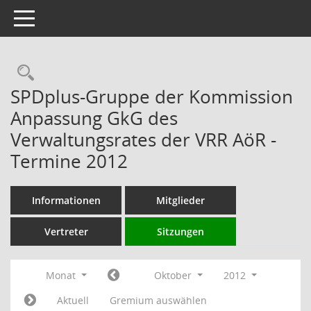
Toggle navigation
Rechercheauswahl
SPDplus-Gruppe der Kommission
Anpassung GkG des
Verwaltungsrates der VRR AöR -
Termine 2012
Informationen
Mitglieder
Vertreter
Sitzungen
Monat
Oktober
2012
Aktuell
Gremium auswählen