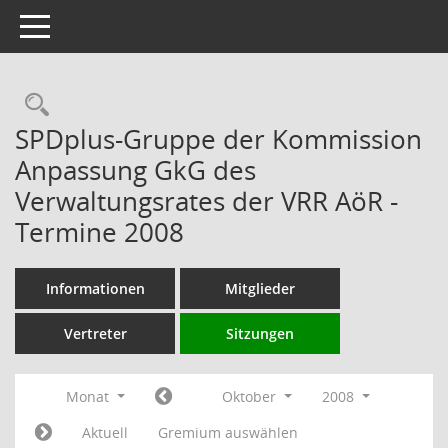
Toggle navigation
Rechercheauswahl
SPDplus-Gruppe der Kommission
Anpassung GkG des
Verwaltungsrates der VRR AöR -
Termine 2008
Informationen
Mitglieder
Vertreter
Sitzungen
Monat
Oktober
2008
Aktuell
Gremium auswählen