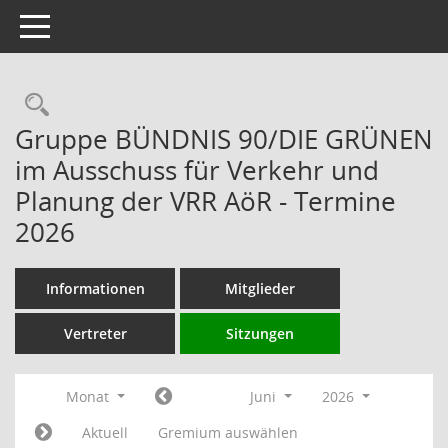
Toggle navigation
Rechercheauswahl
Gruppe BÜNDNIS 90/DIE GRÜNEN
im Ausschuss für Verkehr und
Planung der VRR AöR - Termine
2026
Informationen
Mitglieder
Vertreter
Sitzungen
Monat
Juni
2026
Aktuell
Gremium auswählen