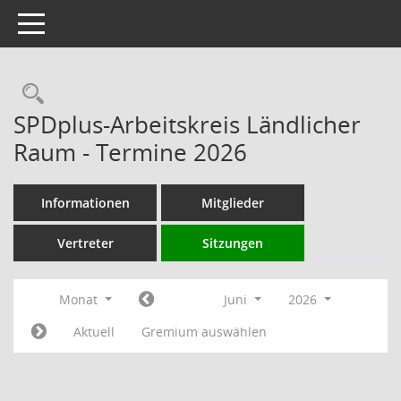
Toggle navigation
Rechercheauswahl
SPDplus-Arbeitskreis Ländlicher
Raum - Termine 2026
Informationen
Mitglieder
Vertreter
Sitzungen
Monat
Juni
2026
Aktuell
Gremium auswählen