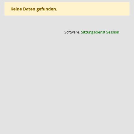
Keine Daten gefunden.
(Wird in
Software:
Sitzungsdienst
Session