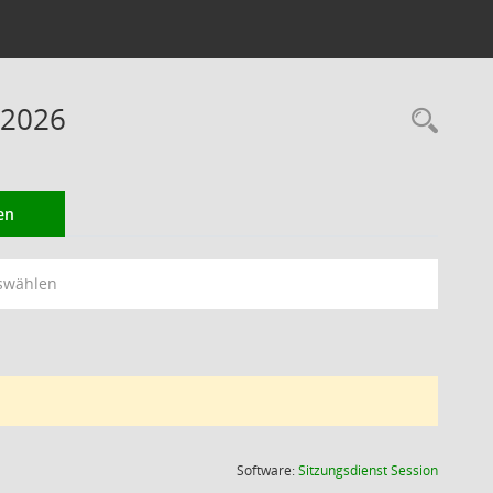
 2026
Rec
en
swählen
(Wird in
Software:
Sitzungsdienst
Session