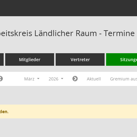
eitskreis Ländlicher Raum - Termine
Mitglieder
Vertreter
Sitzung
März
2026
Aktuell
Gremium au
den.