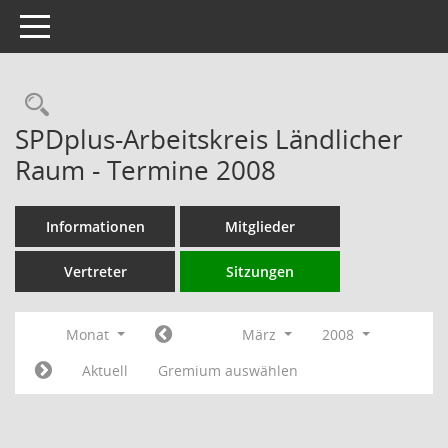
Toggle navigation
Rechercheauswahl
SPDplus-Arbeitskreis Ländlicher
Raum - Termine 2008
Informationen
Mitglieder
Vertreter
Sitzungen
Monat
März
2008
Aktuell
Gremium auswählen