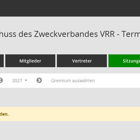
huss des Zweckverbandes VRR - Ter
Mitglieder
Vertreter
Sitzung
2027
Gremium auswählen
den.