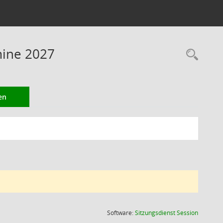
mine 2027
Rec
en
(Wird in
Software:
Sitzungsdienst
Session