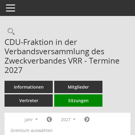
Toggle navigation
Rechercheauswahl
CDU-Fraktion in der
Verbandsversammlung des
Zweckverbandes VRR - Termine
2027
Informationen
Mitglieder
Vertreter
Sitzungen
Jahr
2027
Gremium auswählen