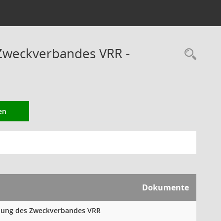
Zweckverbandes VRR -
Rec
en
Dokumente
mlung des Zweckverbandes VRR