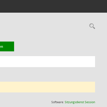
Rec
en
(Wird in
Software:
Sitzungsdienst
Session