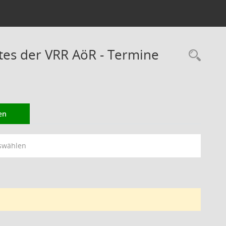
es der VRR AöR - Termine
Rec
en
swählen