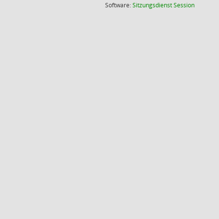
(Wird in
Software:
Sitzungsdienst
Session