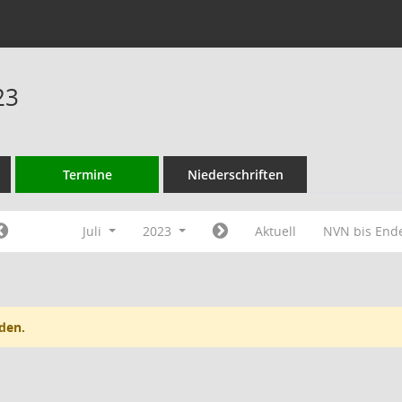
23
Termine
Niederschriften
Juli
2023
Aktuell
NVN bis End
den.