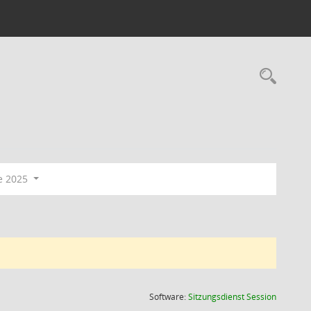
Rec
e 2025
(Wird in
Software:
Sitzungsdienst
Session