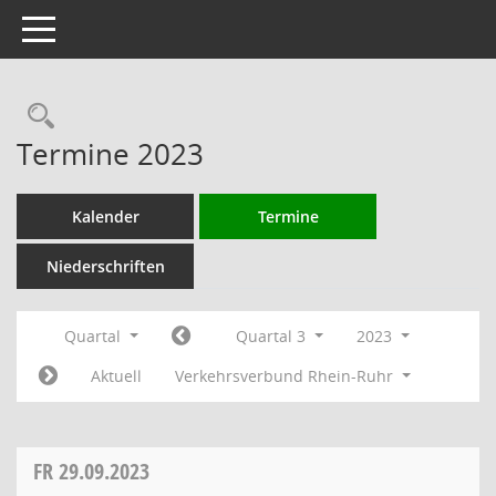
Toggle navigation
Rechercheauswahl
Termine 2023
Kalender
Termine
Niederschriften
Quartal
Quartal 3
2023
Aktuell
Verkehrsverbund Rhein-Ruhr
FR
29.09.2023