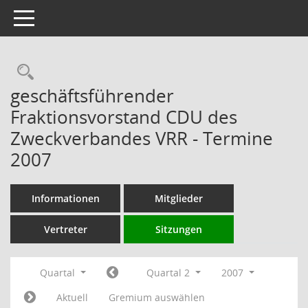
Toggle navigation
Rechercheauswahl
geschäftsführender
Fraktionsvorstand CDU des
Zweckverbandes VRR - Termine
2007
Informationen
Mitglieder
Vertreter
Sitzungen
Quartal
Quartal 2
2007
Aktuell
Gremium auswählen