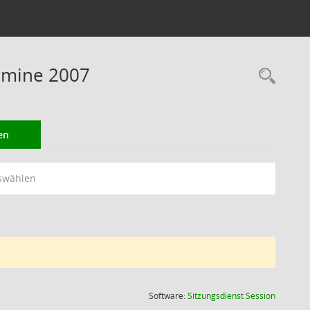
rmine 2007
Rec
en
swählen
(Wird in
Software:
Sitzungsdienst
Session