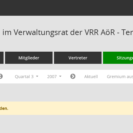
im Verwaltungsrat der VRR AöR - Te
Mitglieder
Vertreter
Sitzung
Quartal 3
2007
Aktuell
Gremium au
den.