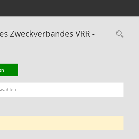
des Zweckverbandes VRR -
Rec
en
swählen