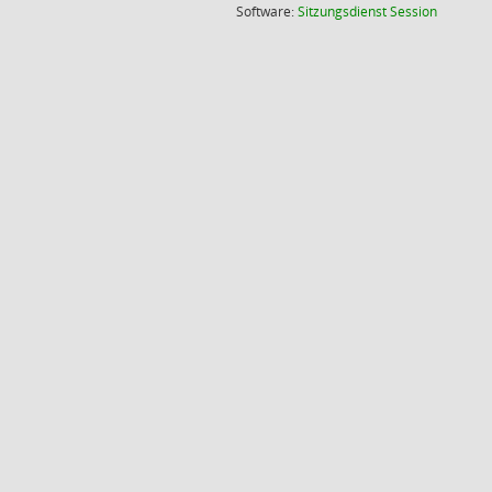
(Wird in
Software:
Sitzungsdienst
Session