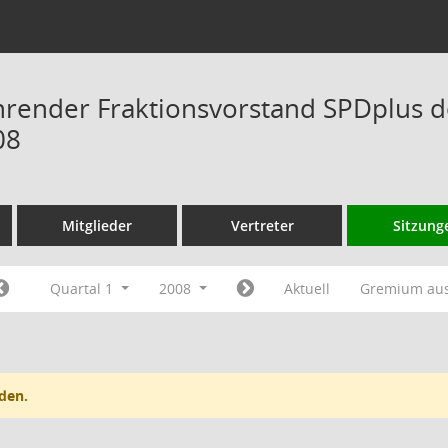
hrender Fraktionsvorstand SPDplus 
08
Mitglieder
Vertreter
Sitzung
Quartal 1
2008
Aktuell
Gremium au
den.