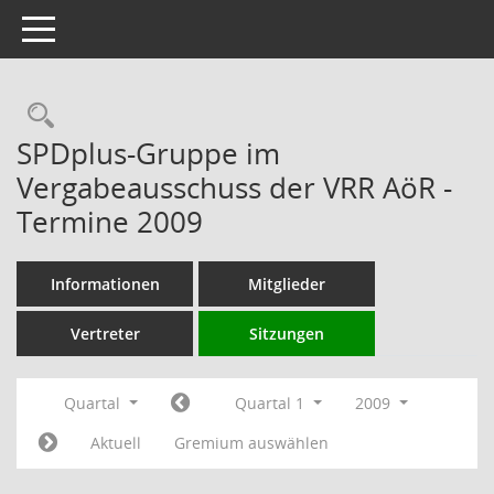
Toggle navigation
Rechercheauswahl
SPDplus-Gruppe im
Vergabeausschuss der VRR AöR -
Termine 2009
Informationen
Mitglieder
Vertreter
Sitzungen
Quartal
Quartal 1
2009
Aktuell
Gremium auswählen