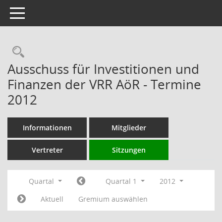
Toggle navigation
Rechercheauswahl
Ausschuss für Investitionen und
Finanzen der VRR AöR - Termine
2012
Informationen
Mitglieder
Vertreter
Sitzungen
Quartal
Quartal 1
2012
Aktuell
Gremium auswählen