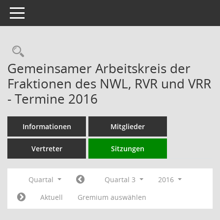
Toggle navigation
Rechercheauswahl
Gemeinsamer Arbeitskreis der
Fraktionen des NWL, RVR und VRR
- Termine 2016
Informationen
Mitglieder
Vertreter
Sitzungen
Quartal
Quartal 3
2016
Aktuell
Gremium auswählen