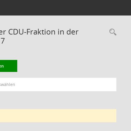
er CDU-Fraktion in der
Rec
17
en
swählen