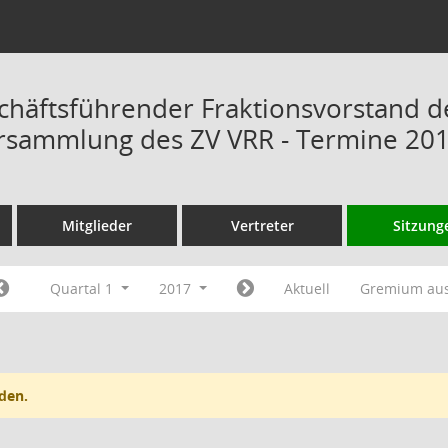
chäftsführender Fraktionsvorstand d
rsammlung des ZV VRR - Termine 20
Mitglieder
Vertreter
Sitzung
Quartal 1
2017
Aktuell
Gremium au
den.