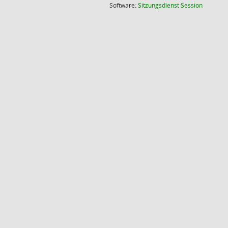
(Wird in
Software:
Sitzungsdienst
Session