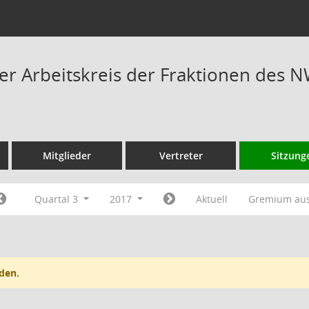
 Arbeitskreis der Fraktionen des N
Mitglieder
Vertreter
Sitzung
Quartal 3
2017
Aktuell
Gremium au
den.