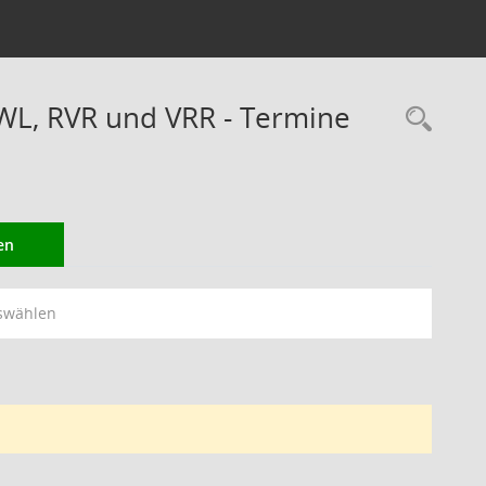
WL, RVR und VRR - Termine
Rec
en
swählen