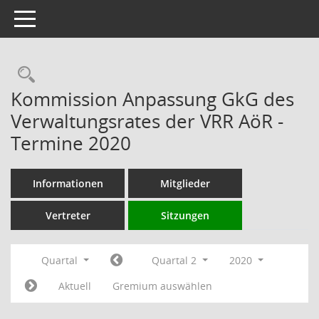
Toggle navigation
Rechercheauswahl
Kommission Anpassung GkG des
Verwaltungsrates der VRR AöR -
Termine 2020
Informationen
Mitglieder
Vertreter
Sitzungen
Quartal
Quartal 2
2020
Aktuell
Gremium auswählen