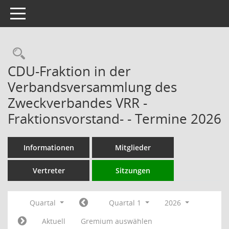
Toggle navigation
Rechercheauswahl
CDU-Fraktion in der
Verbandsversammlung des
Zweckverbandes VRR -
Fraktionsvorstand- - Termine 2026
Informationen
Mitglieder
Vertreter
Sitzungen
Quartal
Quartal 1
2026
Aktuell
Gremium auswählen