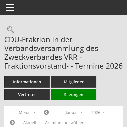
Toggle navigation
Rechercheauswahl
CDU-Fraktion in der
Verbandsversammlung des
Zweckverbandes VRR -
Fraktionsvorstand- - Termine 2026
Informationen
Mitglieder
Vertreter
Sitzungen
Monat
Januar
2026
Aktuell
Gremium auswählen