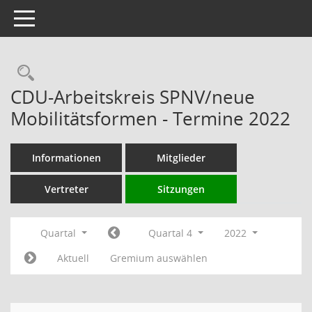
Toggle navigation
Rechercheauswahl
CDU-Arbeitskreis SPNV/neue
Mobilitätsformen - Termine 2022
Informationen
Mitglieder
Vertreter
Sitzungen
Quartal
Quartal 4
2022
Aktuell
Gremium auswählen