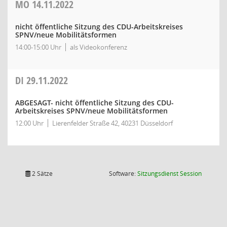
MO
14.11.2022
nicht öffentliche Sitzung des CDU-Arbeitskreises
SPNV/neue Mobilitätsformen
14:00-15:00 Uhr
als Videokonferenz
DI
29.11.2022
ABGESAGT- nicht öffentliche Sitzung des CDU-
Arbeitskreises SPNV/neue Mobilitätsformen
12:00 Uhr
Lierenfelder Straße 42, 40231 Düsseldorf
(Wird in
2 Sätze
Software:
Sitzungsdienst
Session