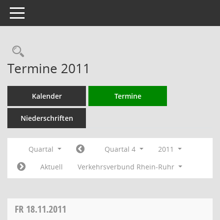
Toggle navigation
Rechercheauswahl
Termine 2011
Kalender
Termine
Niederschriften
Quartal
Quartal 4
2011
Aktuell
Verkehrsverbund Rhein-Ruhr
FR
18.11.2011