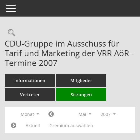
Toggle navigation
Rechercheauswahl
CDU-Gruppe im Ausschuss für
Tarif und Marketing der VRR AöR -
Termine 2007
Informationen
Mitglieder
Vertreter
Sitzungen
Monat
Mai
2007
Aktuell
Gremium auswählen