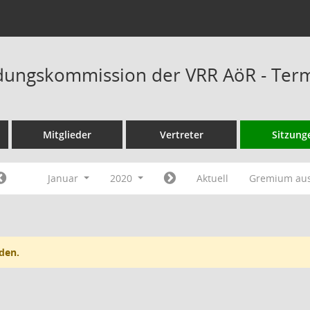
dungskommission der VRR AöR - Ter
Mitglieder
Vertreter
Sitzung
Januar
2020
Aktuell
Gremium au
den.