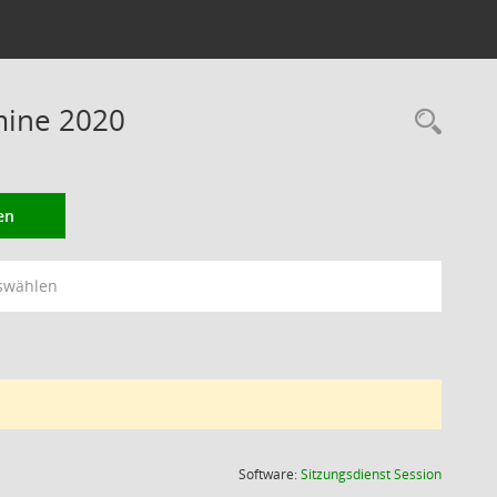
mine 2020
Rec
en
swählen
(Wird in
Software:
Sitzungsdienst
Session