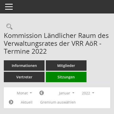
Toggle navigation
Rechercheauswahl
Kommission Ländlicher Raum des
Verwaltungsrates der VRR AöR -
Termine 2022
Informationen
Mitglieder
Vertreter
Sitzungen
Monat
Januar
2022
Aktuell
Gremium auswählen