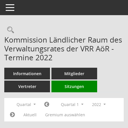
Toggle navigation
Rechercheauswahl
Kommission Ländlicher Raum des
Verwaltungsrates der VRR AöR -
Termine 2022
Informationen
Mitglieder
Vertreter
Sitzungen
Quartal
Quartal 1
2022
Aktuell
Gremium auswählen