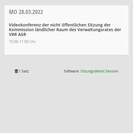
MO
28.03.2022
Videokonferenz der nicht öffentlichen Sitzung der
Kommission ländlicher Raum des Verwaltungsrates der
VRR AöR
10:00-11:00 Uhr
(Wird in
1 Satz
Software:
Sitzungsdienst
Session