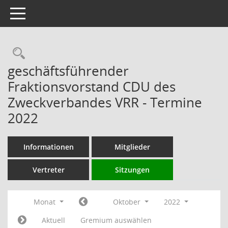
Toggle navigation
Rechercheauswahl
geschäftsführender
Fraktionsvorstand CDU des
Zweckverbandes VRR - Termine
2022
Informationen
Mitglieder
Vertreter
Sitzungen
Monat
Oktober
2022
Aktuell
Gremium auswählen