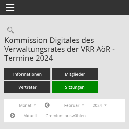
Toggle navigation
Rechercheauswahl
Kommission Digitales des
Verwaltungsrates der VRR AöR -
Termine 2024
Informationen
Mitglieder
Vertreter
Sitzungen
Monat
Februar
2024
Aktuell
Gremium auswählen