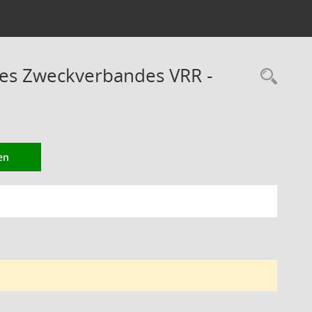
des Zweckverbandes VRR -
Rec
en