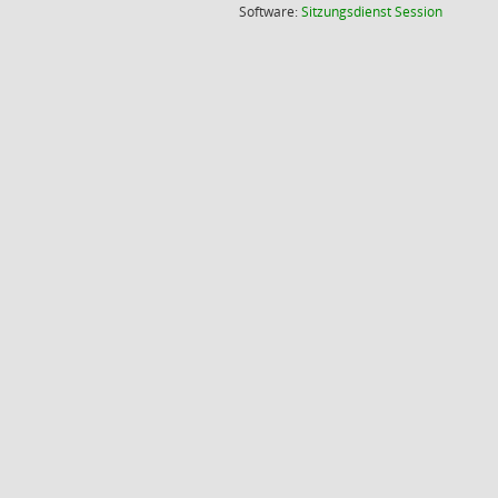
(Wird in
Software:
Sitzungsdienst
Session