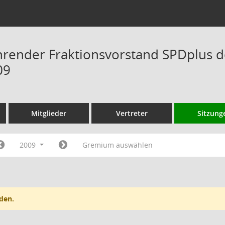
hrender Fraktionsvorstand SPDplus 
09
Mitglieder
Vertreter
Sitzung
2009
Gremium auswählen
den.