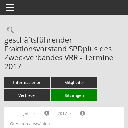
Toggle navigation
Rechercheauswahl
geschäftsführender
Fraktionsvorstand SPDplus des
Zweckverbandes VRR - Termine
2017
Informationen
Mitglieder
Vertreter
Sitzungen
Jahr
2017
Gremium auswählen