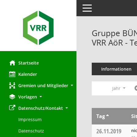
Toggle navigation
Gruppe BÜND
VRR AöR - T
Startseite
Informationen
Kalender
Gremien und Mitglieder
Jahr
Vorlagen
Datenschutz/Kontakt
Tag
Si
Impressum
26.11.2019
ni
Datenschutz