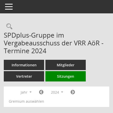
Toggle navigation
Rechercheauswahl
SPDplus-Gruppe im
Vergabeausschuss der VRR AöR -
Termine 2024
Informationen
Mitglieder
Vertreter
Sitzungen
Jahr
2024
Gremium auswählen