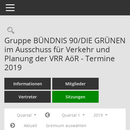
Toggle navigation
Rechercheauswahl
Gruppe BÜNDNIS 90/DIE GRÜNEN
im Ausschuss für Verkehr und
Planung der VRR AöR - Termine
2019
Informationen
Mitglieder
Vertreter
Sitzungen
Quartal
Quartal 1
2019
Aktuell
Gremium auswählen