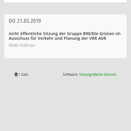
DO
21.03.2019
nicht öffentliche Sitzung der Gruppe B90/Die Grünen im
Ausschuss für Verkehr und Planung der VRR AöR
09:00-10:00 Uhr
(Wird in
1 Satz
Software:
Sitzungsdienst
Session