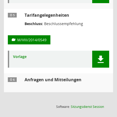
Tarifangelegenheiten
Ö 5
Beschluss:
Beschlussempfehlung
M/VIII/2014/0549
Vorlage
Anfragen und Mitteilungen
Ö 6
(Wird in
Software:
Sitzungsdienst
Session