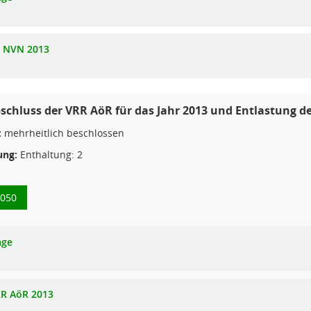
V NVN 2013
schluss der VRR AöR für das Jahr 2013 und Entlastung d
:
mehrheitlich beschlossen
ng:
Enthaltung: 2
0050
age
RR AöR 2013