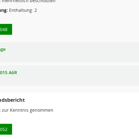
:
mehrheitlich beschlossen
ng:
Enthaltung: 2
0048
age
015 AöR
ndsbericht
:
zur Kenntnis genommen
0052