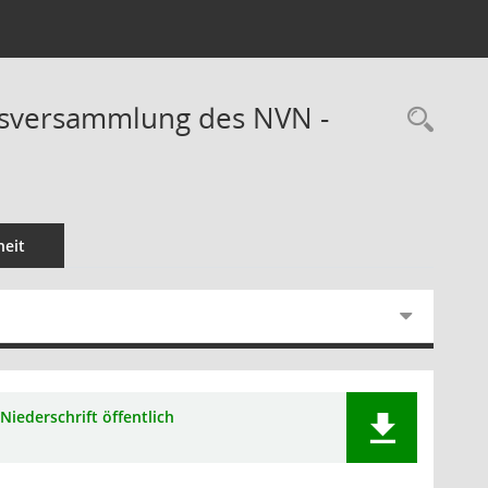
ndsversammlung des NVN -
Rec
eit
Niederschrift öffentlich