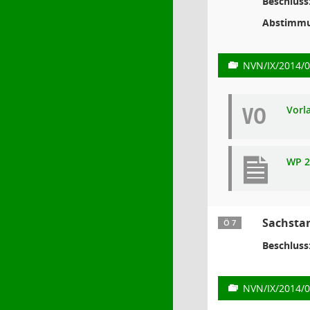
Beschluss
Abstimmu
NVN/IX/2014/
VO
Vorl
WP 2
Sachsta
Ö 7
Beschluss
NVN/IX/2014/