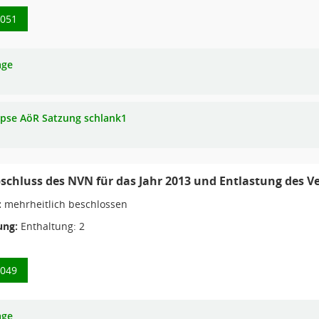
0051
age
pse AöR Satzung schlank1
schluss des NVN für das Jahr 2013 und Entlastung des 
:
mehrheitlich beschlossen
ng:
Enthaltung: 2
0049
age