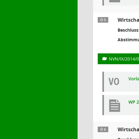
Wirtscha
Ö 5
Beschluss
Abstimmu
NVN/IX/2014/
VO
Vorl
WP 2
Wirtscha
Ö 6