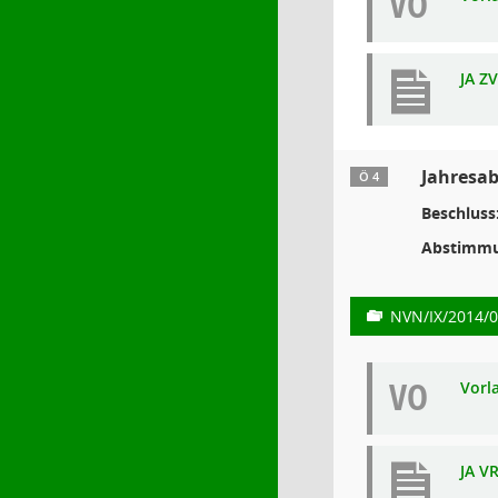
VO
JA Z
Jahresab
Ö 4
Beschluss
Abstimmu
NVN/IX/2014/
VO
Vorl
JA V