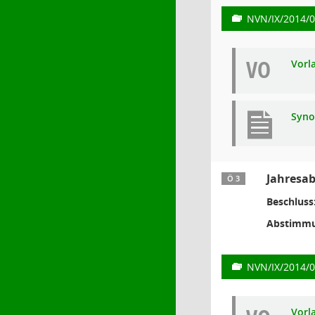
NVN/IX/2014/
VO
Vorl
Syno
Jahresab
Ö 3
Beschluss
Abstimmu
NVN/IX/2014/
Vorl