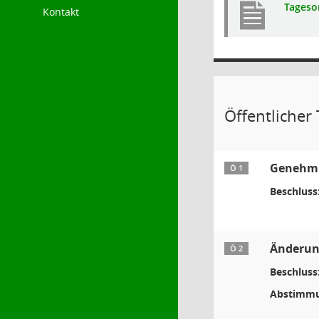
Tageso
Kontakt
Öffentlicher T
Genehmig
Ö 1
Beschluss
Änderun
Ö 2
Beschluss
Abstimmu