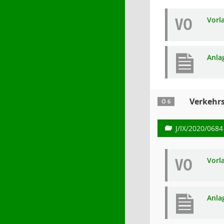
VO
Vorl
Anla
Verkehr
Ö 6
J/IX/2020/0684
VO
Vorl
Anla