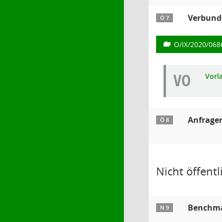
Verbund
Ö 7
O/IX/2020/068
VO
Vorl
Anfrage
Ö 8
Nicht öffentli
Benchm
N 9