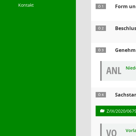
Kontakt
Form und
Ö 1
Beschlu
Ö 2
Genehmig
Ö 3
ANL
Nied
Sachsta
Ö 4
Z/IX/2020/067
VO
Vorl