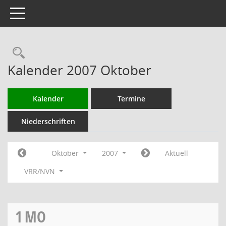
Toggle navigation
Rechercheauswahl
Kalender 2007 Oktober
Kalender
Termine
Niederschriften
Oktober
2007
Aktuell
VRR/NVN
1
MO