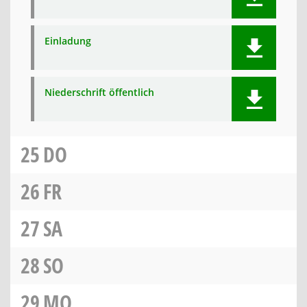
Einladung
Niederschrift öffentlich
25
DO
26
FR
27
SA
28
SO
29
MO